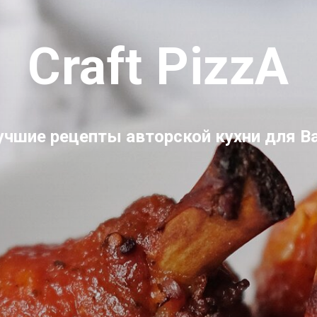
Craft PizzA
учшие рецепты авторской кухни для Ва