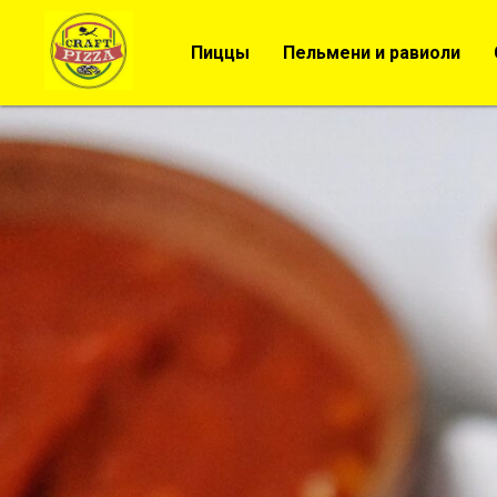
Пиццы
Пельмени и равиоли