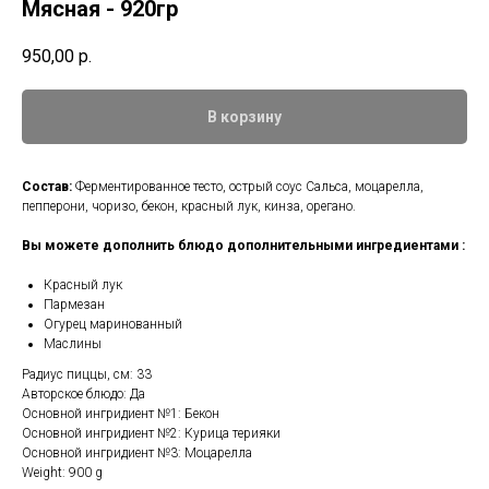
Мясная - 920гр
950,00
р.
В корзину
Состав:
Ферментированное тесто, острый соус Сальса, моцарелла,
пепперони, чоризо, бекон, красный лук, кинза, орегано.
Вы можете дополнить блюдо дополнительными ингредиентами :
Красный лук
Пармезан
Огурец маринованный
Маслины
Радиус пиццы, см: 33
Авторское блюдо: Да
Основной ингридиент №1: Бекон
Основной ингридиент №2: Курица терияки
Основной ингридиент №3: Моцарелла
Weight: 900 g