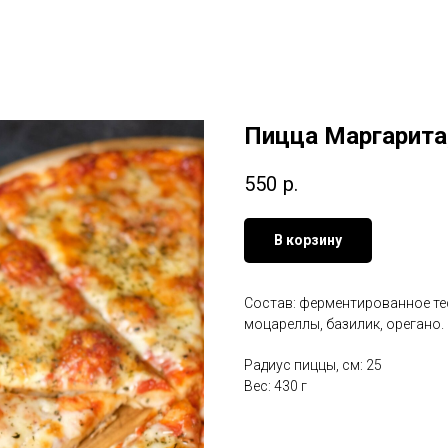
Пицца Маргарита
550
р.
В корзину
Состав: ферментированное те
моцареллы, базилик, орегано.
Радиус пиццы, см: 25
Вес: 430 г